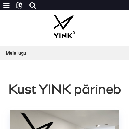
Meie lugu
Kust YINK pärineb