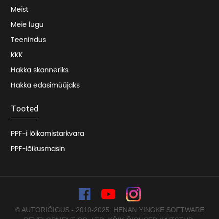
Meist
Meie lugu
Teenindus
KKK
Hakka skanneriks
Hakka edasimüüjaks
Tooted
PPF-i lõikamistarkvara
PPF-lõikusmasin
© AUTORIÕIGUS - 2010-2025: HENAN YINGKE SOFTWARE