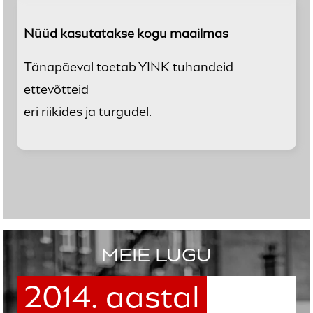
Nüüd kasutatakse kogu maailmas
Tänapäeval toetab YINK tuhandeid
ettevõtteid
eri riikides ja turgudel.
MEIE LUGU
2014. aastal