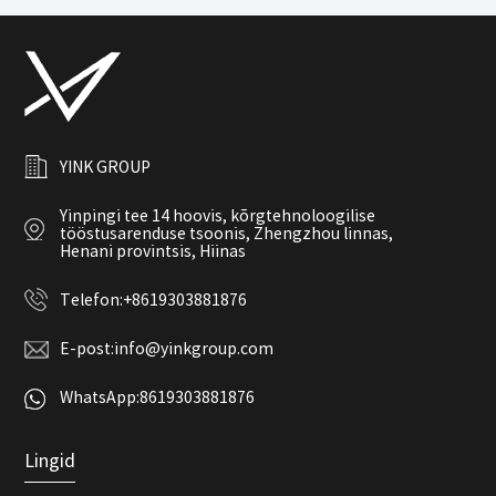
YINK GROUP
Yinpingi tee 14 hoovis, kõrgtehnoloogilise
tööstusarenduse tsoonis, Zhengzhou linnas,
Henani provintsis, Hiinas
Telefon:
+8619303881876
E-post:
info@yinkgroup.com
WhatsApp:
8619303881876
Lingid