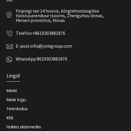
Yinpingi tee 14 hoovis, kõrgtehnoloogilise
tööstusarenduse tsoonis, Zhengzhou linnas,
Henani provintsis, Hiinas
Telefon:
+8619303881876
E-post:
info@yinkgroup.com
WhatsApp:
8619303881876
Lingid
Meist
Meie lugu
Teenindus
KKK
Hakka skanneriks