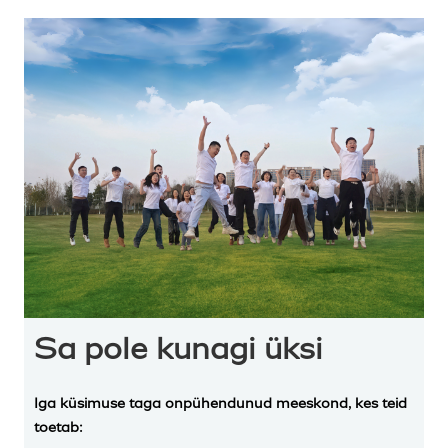
Sa pole kunagi üksi
Iga küsimuse taga on
pühendunud meeskond, kes teid
toetab
: