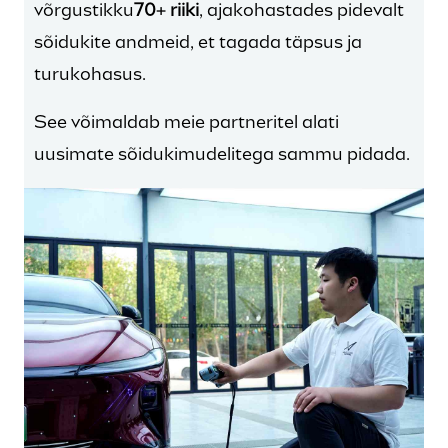
võrgustikku
70+ riiki
, ajakohastades pidevalt
sõidukite andmeid, et tagada täpsus ja
turukohasus.
See võimaldab meie partneritel alati
uusimate sõidukimudelitega sammu pidada.