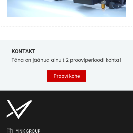
KONTAKT
Täna on jäänud ainult 2 prooviperioodi kohta!
Proovi kohe
YINK GROUP