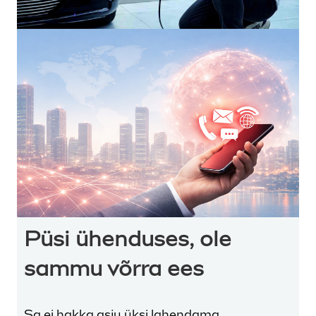
Püsi ühenduses, ole
sammu võrra ees
Sa ei hakka asju üksi lahendama.