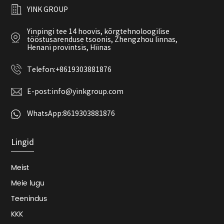
YINK GROUP
Yinpingi tee 14 hoovis, kõrgtehnoloogilise
tööstusarenduse tsoonis, Zhengzhou linnas,
Henani provintsis, Hiinas
Telefon:
+8619303881876
E-post:
info@yinkgroup.com
WhatsApp:
8619303881876
Lingid
Meist
Meie lugu
Teenindus
KKK