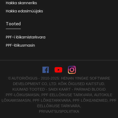
Hakka skanneriks
Hakka edasimüüjaks
Tooted
PPF-i lõikamistarkvara
PPF-lõikusmasin
© AUTORIÕIGUS - 2010-2025: HENAN YINGKE SOFTWARE
DEVELOPMENT CO, LTD. KÕIK ÕIGUSED KAITSTUD.
KUUMAD TOOTED
-
SAIDI KAART
-
PARIMAD BLOGID
PPF-LÕIKUSMASIN
,
PPF EELLÕIKUSE TARKVARA
,
AUTOKILE
LÕIKAMISMASIN
,
PPF LÕIKETARKVARA
,
PPF LÕIKEANDMED
,
PPF
EELLÕIKUSE TARKVARA
,
PRIVAATSUSPOLIITIKA