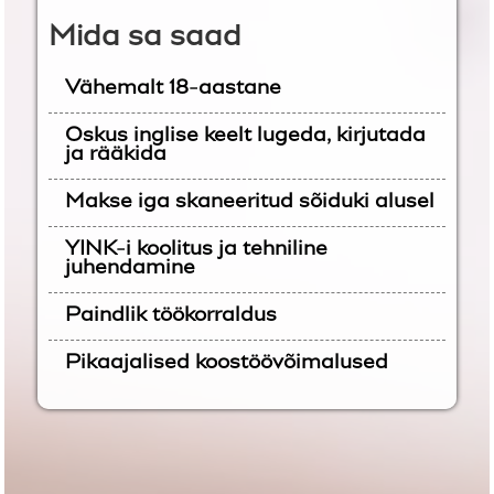
Mida sa saad
Vähemalt 18-aastane
Oskus inglise keelt lugeda, kirjutada
ja rääkida
Makse iga skaneeritud sõiduki alusel
YINK-i koolitus ja tehniline
juhendamine
Paindlik töökorraldus
Pikaajalised koostöövõimalused