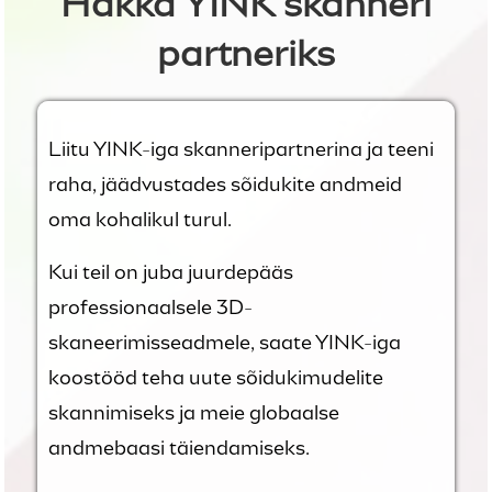
Hakka YINK skanneri
partneriks
Liitu YINK-iga skanneripartnerina ja teeni
raha, jäädvustades sõidukite andmeid
oma kohalikul turul.
Kui teil on juba juurdepääs
professionaalsele 3D-
skaneerimisseadmele, saate YINK-iga
koostööd teha uute sõidukimudelite
skannimiseks ja meie globaalse
andmebaasi täiendamiseks.